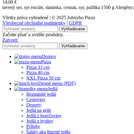
14,00
€
tavený syr, syr encián, slaninka, cesnak, syr, pažítka 1500 g Alergény:
Všetky práva vyhradené | © 2025 Johnyho Pizza
Všeobecné obchodné podmienky
|
GDPR
Vyhľadávanie
Začnite písať a uvidíte produkty.
Zatvoriť
Vyhľadávanie
Domov
Pizza
Pizza 33 cm
Pizza 40 cm
XXL Pizza 50 cm
Denné menu (PDF)
Jedlá
Bezmäsité jedlá
Cestoviny
Dezerty
Jedlá na grile
Jedlá z bravčoviny
Jedlá z hydiny
Prílohy
Šaláty ako hlavné jedlo