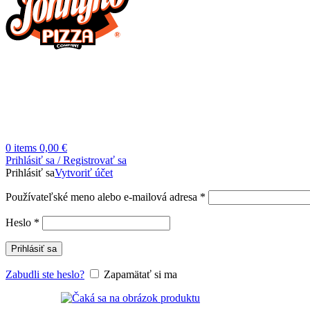
0
items
0,00
€
Prihlásiť sa / Registrovať sa
Prihlásiť sa
Vytvoriť účet
Povinné
Používateľské meno alebo e-mailová adresa
*
Povinné
Heslo
*
Prihlásiť sa
Zabudli ste heslo?
Zapamätať si ma