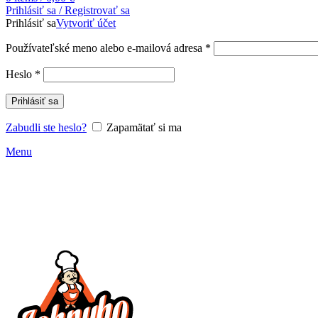
Prihlásiť sa / Registrovať sa
Prihlásiť sa
Vytvoriť účet
Povinné
Používateľské meno alebo e-mailová adresa
*
Povinné
Heslo
*
Prihlásiť sa
Zabudli ste heslo?
Zapamätať si ma
Menu