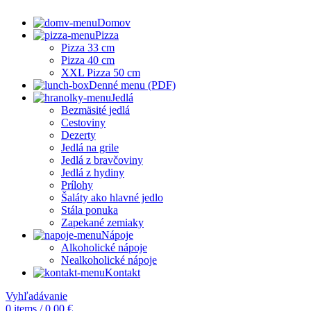
Domov
Pizza
Pizza 33 cm
Pizza 40 cm
XXL Pizza 50 cm
Denné menu (PDF)
Jedlá
Bezmäsité jedlá
Cestoviny
Dezerty
Jedlá na grile
Jedlá z bravčoviny
Jedlá z hydiny
Prílohy
Šaláty ako hlavné jedlo
Stála ponuka
Zapekané zemiaky
Nápoje
Alkoholické nápoje
Nealkoholické nápoje
Kontakt
Vyhľadávanie
0
items
/
0,00
€