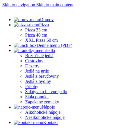
Skip to navigation
Skip to main content
Domov
Pizza
Pizza 33 cm
Pizza 40 cm
XXL Pizza 50 cm
Denné menu (PDF)
Jedlá
Bezmäsité jedlá
Cestoviny
Dezerty
Jedlá na grile
Jedlá z bravčoviny
Jedlá z hydiny
Prílohy
Šaláty ako hlavné jedlo
Stála ponuka
Zapekané zemiaky
Nápoje
Alkoholické nápoje
Nealkoholické nápoje
Kontakt