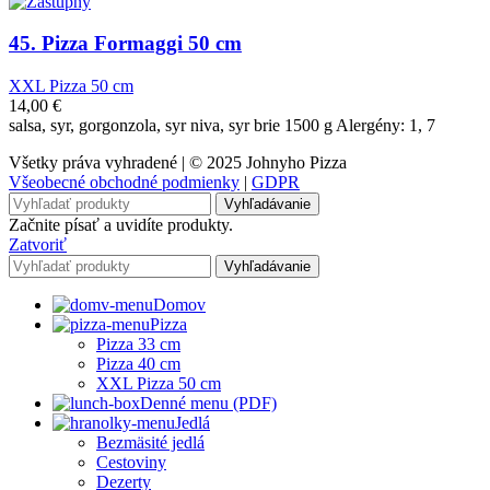
45. Pizza Formaggi 50 cm
XXL Pizza 50 cm
14,00
€
salsa, syr, gorgonzola, syr niva, syr brie 1500 g Alergény: 1, 7
Všetky práva vyhradené | © 2025 Johnyho Pizza
Všeobecné obchodné podmienky
|
GDPR
Vyhľadávanie
Začnite písať a uvidíte produkty.
Zatvoriť
Vyhľadávanie
Domov
Pizza
Pizza 33 cm
Pizza 40 cm
XXL Pizza 50 cm
Denné menu (PDF)
Jedlá
Bezmäsité jedlá
Cestoviny
Dezerty