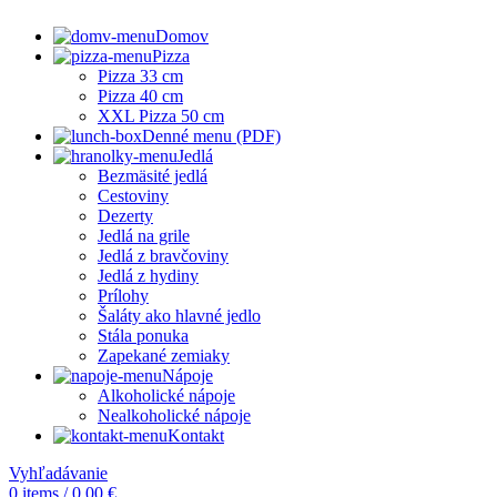
Domov
Pizza
Pizza 33 cm
Pizza 40 cm
XXL Pizza 50 cm
Denné menu (PDF)
Jedlá
Bezmäsité jedlá
Cestoviny
Dezerty
Jedlá na grile
Jedlá z bravčoviny
Jedlá z hydiny
Prílohy
Šaláty ako hlavné jedlo
Stála ponuka
Zapekané zemiaky
Nápoje
Alkoholické nápoje
Nealkoholické nápoje
Kontakt
Vyhľadávanie
0
items
/
0,00
€