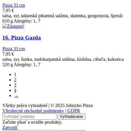
Pizza 33 cm
7,95
€
salsa, syr, talianská pikantná saláma, slaninka, gorgonzola, špenát
610 g Alergény: 1, 7
16. Pizza Gazda
Pizza 33 cm
7,95
€
salsa, syr, šunka, malokarpatská saláma, klobása, cibuľa, kukurica
520 g Alergény: 1, 7
1
2
3
4
→
Všetky práva vyhradené | © 2025 Johnyho Pizza
Všeobecné obchodné podmienky
|
GDPR
Vyhľadávanie
Začnite písať a uvidíte produkty.
Zatvoriť