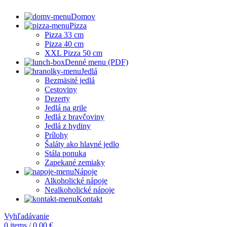
Domov
Pizza
Pizza 33 cm
Pizza 40 cm
XXL Pizza 50 cm
Denné menu (PDF)
Jedlá
Bezmäsité jedlá
Cestoviny
Dezerty
Jedlá na grile
Jedlá z bravčoviny
Jedlá z hydiny
Prílohy
Šaláty ako hlavné jedlo
Stála ponuka
Zapekané zemiaky
Nápoje
Alkoholické nápoje
Nealkoholické nápoje
Kontakt
Vyhľadávanie
0
items
/
0,00
€