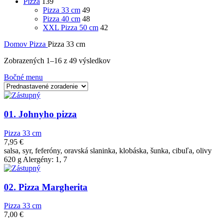
Pizza
139
Pizza 33 cm
49
Pizza 40 cm
48
XXL Pizza 50 cm
42
Domov
Pizza
Pizza 33 cm
Zobrazených 1–16 z 49 výsledkov
Bočné menu
01. Johnyho pizza
Pizza 33 cm
7,95
€
salsa, syr, feferóny, oravská slaninka, klobáska, šunka, cibuľa, olivy
620 g Alergény: 1, 7
02. Pizza Margherita
Pizza 33 cm
7,00
€