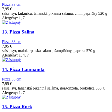
Pizza 33 cm
7,95
€
salsa, syr, kukurica, talianská pikanná saláma, chilli papričky 520 g
Alergény: 1, 7
13. Pizza Salina
Pizza 33 cm
7,95
€
salsa, syr, malokarpatská saláma, šampiňóny, paprika 570 g
Alergény: 1, 4, 7
14. Pizza Laumanda
Pizza 33 cm
7,95
€
salsa, syr, talianská pikantná saláma, gorgonzola, brokolica 530 g
Alergény: 1, 7
15. Pizza Rock