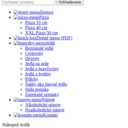
Vyhľadávanie
Domov
Pizza
Pizza 33 cm
Pizza 40 cm
XXL Pizza 50 cm
Denné menu (PDF)
Jedlá
Bezmäsité jedlá
Cestoviny
Dezerty
Jedlá na grile
Jedlá z bravčoviny
Jedlá z hydiny
Prílohy
Šaláty ako hlavné jedlo
Stála ponuka
Zapekané zemiaky
Nápoje
Alkoholické nápoje
Nealkoholické nápoje
Kontakt
Nákupný košík