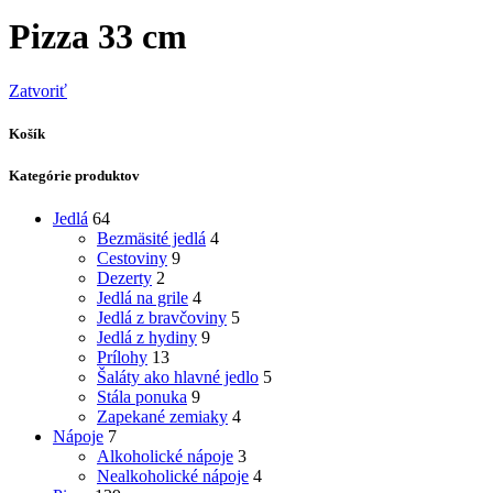
Pizza 33 cm
Zatvoriť
Košík
Kategórie produktov
Jedlá
64
Bezmäsité jedlá
4
Cestoviny
9
Dezerty
2
Jedlá na grile
4
Jedlá z bravčoviny
5
Jedlá z hydiny
9
Prílohy
13
Šaláty ako hlavné jedlo
5
Stála ponuka
9
Zapekané zemiaky
4
Nápoje
7
Alkoholické nápoje
3
Nealkoholické nápoje
4