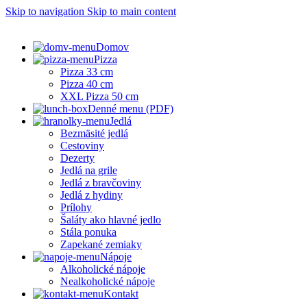
Skip to navigation
Skip to main content
Domov
Pizza
Pizza 33 cm
Pizza 40 cm
XXL Pizza 50 cm
Denné menu (PDF)
Jedlá
Bezmäsité jedlá
Cestoviny
Dezerty
Jedlá na grile
Jedlá z bravčoviny
Jedlá z hydiny
Prílohy
Šaláty ako hlavné jedlo
Stála ponuka
Zapekané zemiaky
Nápoje
Alkoholické nápoje
Nealkoholické nápoje
Kontakt