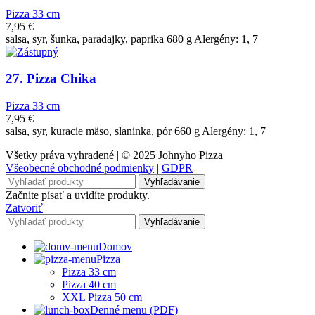
Pizza 33 cm
7,95
€
salsa, syr, šunka, paradajky, paprika 680 g Alergény: 1, 7
27. Pizza Chika
Pizza 33 cm
7,95
€
salsa, syr, kuracie mäso, slaninka, pór 660 g Alergény: 1, 7
Všetky práva vyhradené | © 2025 Johnyho Pizza
Všeobecné obchodné podmienky
|
GDPR
Vyhľadávanie
Začnite písať a uvidíte produkty.
Zatvoriť
Vyhľadávanie
Domov
Pizza
Pizza 33 cm
Pizza 40 cm
XXL Pizza 50 cm
Denné menu (PDF)