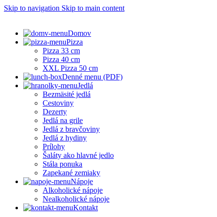
Skip to navigation
Skip to main content
Domov
Pizza
Pizza 33 cm
Pizza 40 cm
XXL Pizza 50 cm
Denné menu (PDF)
Jedlá
Bezmäsité jedlá
Cestoviny
Dezerty
Jedlá na grile
Jedlá z bravčoviny
Jedlá z hydiny
Prílohy
Šaláty ako hlavné jedlo
Stála ponuka
Zapekané zemiaky
Nápoje
Alkoholické nápoje
Nealkoholické nápoje
Kontakt