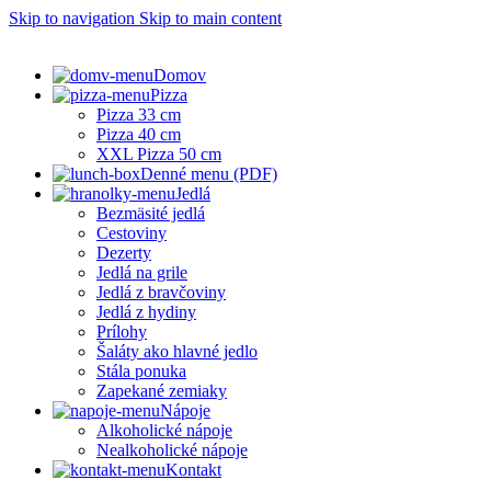
Skip to navigation
Skip to main content
Domov
Pizza
Pizza 33 cm
Pizza 40 cm
XXL Pizza 50 cm
Denné menu (PDF)
Jedlá
Bezmäsité jedlá
Cestoviny
Dezerty
Jedlá na grile
Jedlá z bravčoviny
Jedlá z hydiny
Prílohy
Šaláty ako hlavné jedlo
Stála ponuka
Zapekané zemiaky
Nápoje
Alkoholické nápoje
Nealkoholické nápoje
Kontakt