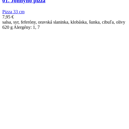
01. Johnyho pizza
Pizza 33 cm
7,95
€
salsa, syr, feferóny, oravská slaninka, klobáska, šunka, cibuľa, olivy
620 g Alergény: 1, 7