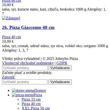
Pizza 40 cm
10,00
€
salsa, syr, kuracie mäso, kari, cibuľa, brokolica 1000 g Alergény: 1,
7
26. Pizza Giaccomo 40 cm
Pizza 40 cm
10,00
€
salsa, syr, cesnak, udené mäso, syr niva, volské oko, oregano 1000 g
Alergény: 1, 3, 7
Všetky práva vyhradené | © 2025 Johnyho Pizza
Všeobecné obchodné podmienky
|
GDPR
Vyhľadávanie
Začnite písať a uvidíte produkty.
Zatvoriť
Vyhľadávanie
Domov
Pizza
Pizza 33 cm
Pizza 40 cm
XXL Pizza 50 cm