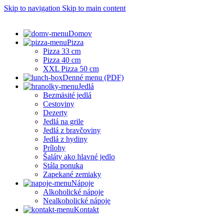
Skip to navigation
Skip to main content
Domov
Pizza
Pizza 33 cm
Pizza 40 cm
XXL Pizza 50 cm
Denné menu (PDF)
Jedlá
Bezmäsité jedlá
Cestoviny
Dezerty
Jedlá na grile
Jedlá z bravčoviny
Jedlá z hydiny
Prílohy
Šaláty ako hlavné jedlo
Stála ponuka
Zapekané zemiaky
Nápoje
Alkoholické nápoje
Nealkoholické nápoje
Kontakt