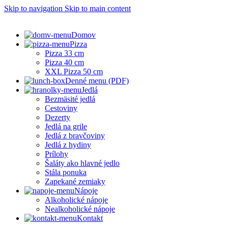
Skip to navigation
Skip to main content
Domov
Pizza
Pizza 33 cm
Pizza 40 cm
XXL Pizza 50 cm
Denné menu (PDF)
Jedlá
Bezmäsité jedlá
Cestoviny
Dezerty
Jedlá na grile
Jedlá z bravčoviny
Jedlá z hydiny
Prílohy
Šaláty ako hlavné jedlo
Stála ponuka
Zapekané zemiaky
Nápoje
Alkoholické nápoje
Nealkoholické nápoje
Kontakt