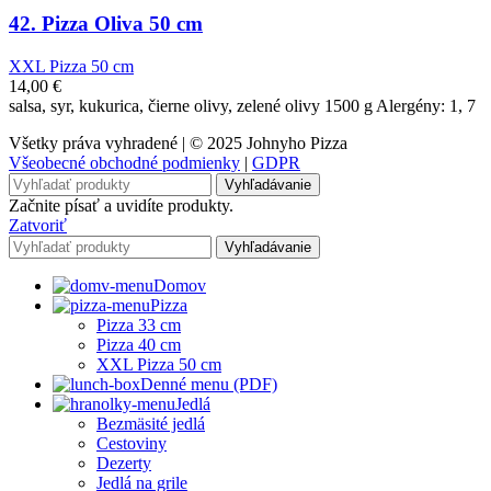
42. Pizza Oliva 50 cm
XXL Pizza 50 cm
14,00
€
salsa, syr, kukurica, čierne olivy, zelené olivy 1500 g Alergény: 1, 7
Všetky práva vyhradené | © 2025 Johnyho Pizza
Všeobecné obchodné podmienky
|
GDPR
Vyhľadávanie
Začnite písať a uvidíte produkty.
Zatvoriť
Vyhľadávanie
Domov
Pizza
Pizza 33 cm
Pizza 40 cm
XXL Pizza 50 cm
Denné menu (PDF)
Jedlá
Bezmäsité jedlá
Cestoviny
Dezerty
Jedlá na grile