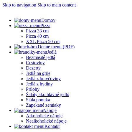
Skip to navigation
Skip to main content
Domov
Pizza
Pizza 33 cm
Pizza 40 cm
XXL Pizza 50 cm
Denné menu (PDF)
Jedlá
Bezmäsité jedlá
Cestoviny
Dezerty
Jedlá na grile
Jedlá z bravčoviny
Jedlá z hydiny
Prílohy
Šaláty ako hlavné jedlo
Stála ponuka
Zapekané zemiaky
Nápoje
Alkoholické nápoje
Nealkoholické nápoje
Kontakt