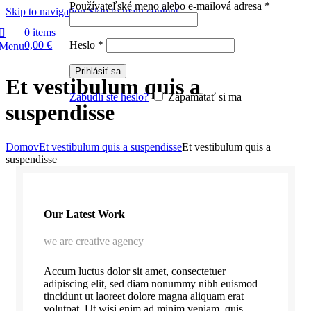
Povinné
Používateľské meno alebo e-mailová adresa
*
Skip to navigation
Skip to main content
0
items
Povinné
Heslo
*
0,00
€
Menu
Prihlásiť sa
Et vestibulum quis a
Zabudli ste heslo?
Zapamätať si ma
suspendisse
Domov
Et vestibulum quis a suspendisse
Et vestibulum quis a
suspendisse
Our Latest Work
we are creative agency
Accum luctus dolor sit amet, consectetuer
adipiscing elit, sed diam nonummy nibh euismod
tincidunt ut laoreet dolore magna aliquam erat
volutpat. Ut wisi enim ad minim veniam, quis