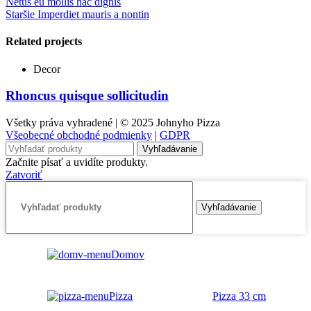
Netus eu mollis hac dignis
Staršie
Imperdiet mauris a nontin
Related projects
Decor
Rhoncus quisque sollicitudin
Všetky práva vyhradené | © 2025 Johnyho Pizza
Všeobecné obchodné podmienky
|
GDPR
Vyhľadávanie
Začnite písať a uvidíte produkty.
Zatvoriť
Vyhľadávanie
Domov
Pizza
Pizza 33 cm