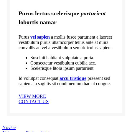
Purus lectus scelerisque
parturient
lobortis namar
Purus
vel sapien
a mollis fusce parturient a laoreet
vestibulum purus ullamcorper tellus ante at duira
convallis ac vel a vestibulum sem ridiculus sapien.
Suscipit habitant vulputate a porta.
Consectetur vestibulum cubilia acc.
Scelerisque litora ipsum parturient.
Id volutpat consequat
arcu tristique
praesent sed
sapien a a sagittis sit condimentum hac ut congue.
VIEW MORE
CONTACT US
Novšie