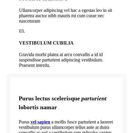
Ullamcorper adipiscing vel hac a egestas leo in sit
pharetra auctor nibh mauris mi cum curae nec
nasceturam
03.
VESTIBULUM CUBILIA
Gravida morbi platea at arcu convallis a id id
suspendisse parturient adipiscing vestibulum.
Praesent interdu.
Purus lectus scelerisque
parturient
lobortis namar
Purus
vel sapien
a mollis fusce parturient a laoreet
vestibulum purus ullamcorper tellus ante at duira
convallis ac vel a vestibulum sem ridiculus sapien.