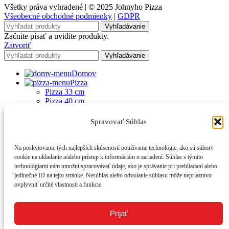
Všetky práva vyhradené | © 2025 Johnyho Pizza
Všeobecné obchodné podmienky
|
GDPR
Vyhľadávanie
Začnite písať a uvidíte produkty.
Zatvoriť
Vyhľadávanie
Domov
Pizza
Pizza 33 cm
Pizza 40 cm
XXL Pizza 50 cm
Denné menu (PDF)
Spravovať Súhlas
Jedlá
Bezmäsité jedlá
Cestoviny
Na poskytovanie tých najlepších skúseností používame technológie, ako sú súbory
Dezerty
cookie na ukladanie a/alebo prístup k informáciám o zariadení. Súhlas s týmito
Jedlá na grile
technológiami nám umožní spracovávať údaje, ako je správanie pri prehliadaní alebo
Jedlá z bravčoviny
jedinečné ID na tejto stránke. Nesúhlas alebo odvolanie súhlasu môže nepriaznivo
Jedlá z hydiny
ovplyvniť určité vlastnosti a funkcie.
Prílohy
Šaláty ako hlavné jedlo
Stála ponuka
Prijať
Zapekané zemiaky