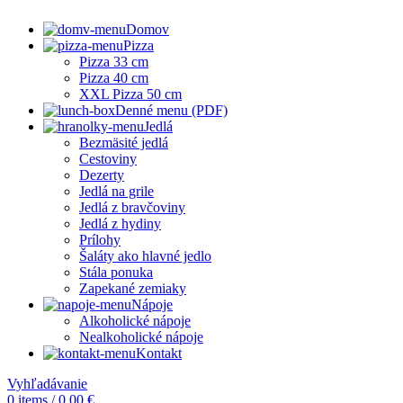
Domov
Pizza
Pizza 33 cm
Pizza 40 cm
XXL Pizza 50 cm
Denné menu (PDF)
Jedlá
Bezmäsité jedlá
Cestoviny
Dezerty
Jedlá na grile
Jedlá z bravčoviny
Jedlá z hydiny
Prílohy
Šaláty ako hlavné jedlo
Stála ponuka
Zapekané zemiaky
Nápoje
Alkoholické nápoje
Nealkoholické nápoje
Kontakt
Vyhľadávanie
0
items
/
0,00
€