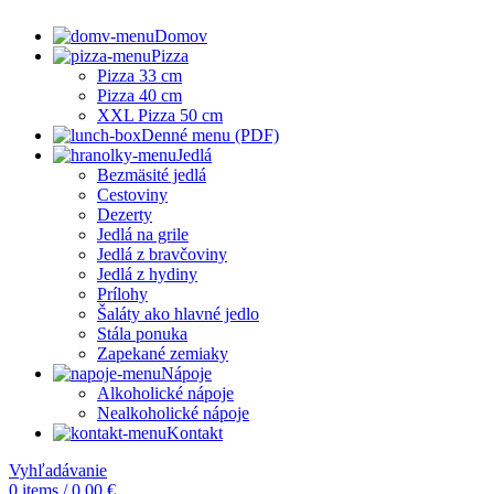
Domov
Pizza
Pizza 33 cm
Pizza 40 cm
XXL Pizza 50 cm
Denné menu (PDF)
Jedlá
Bezmäsité jedlá
Cestoviny
Dezerty
Jedlá na grile
Jedlá z bravčoviny
Jedlá z hydiny
Prílohy
Šaláty ako hlavné jedlo
Stála ponuka
Zapekané zemiaky
Nápoje
Alkoholické nápoje
Nealkoholické nápoje
Kontakt
Vyhľadávanie
0
items
/
0,00
€