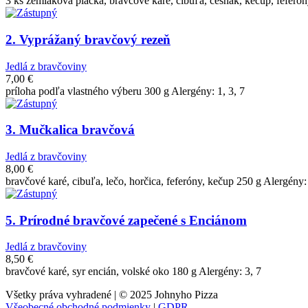
3 ks zemiaková placka, bravčové karé, cibuľa, cesnak, kečup, feferón
2. Vyprážaný bravčový rezeň
Jedlá z bravčoviny
7,00
€
príloha podľa vlastného výberu 300 g Alergény: 1, 3, 7
3. Mučkalica bravčová
Jedlá z bravčoviny
8,00
€
bravčové karé, cibuľa, lečo, horčica, feferóny, kečup 250 g Alergény:
5. Prírodné bravčové zapečené s Enciánom
Jedlá z bravčoviny
8,50
€
bravčové karé, syr encián, volské oko 180 g Alergény: 3, 7
Všetky práva vyhradené | © 2025 Johnyho Pizza
Všeobecné obchodné podmienky
|
GDPR