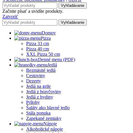
Vyhľadávanie
Začnite písať a uvidíte produkty.
Zatvoriť
Vyhľadávanie
Domov
Pizza
Pizza 33 cm
Pizza 40 cm
XXL Pizza 50 cm
Denné menu (PDF)
Jedlá
Bezmäsité jedlá
Cestoviny
Dezerty
Jedlá na grile
Jedlá z bravčoviny
Jedlá z hydiny
Prílohy
Šaláty ako hlavné jedlo
Stála ponuka
Zapekané zemiaky
Nápoje
Alkoholické nápoje