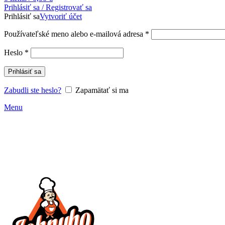
Prihlásiť sa / Registrovať sa
Prihlásiť sa
Vytvoriť účet
Povinné
Používateľské meno alebo e-mailová adresa
*
Povinné
Heslo
*
Prihlásiť sa
Zabudli ste heslo?
Zapamätať si ma
Menu