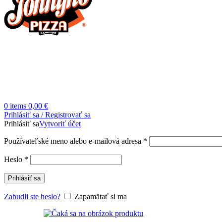
0
items
0,00
€
Prihlásiť sa / Registrovať sa
Prihlásiť sa
Vytvoriť účet
Povinné
Používateľské meno alebo e-mailová adresa
*
Povinné
Heslo
*
Prihlásiť sa
Zabudli ste heslo?
Zapamätať si ma