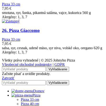
Pizza 33 cm
7,95
€
smotana, syr, šunka, pikantná saláma, vajce, kukurica 560 g
Alergény: 1, 3, 7
26. Pizza Giaccomo
Pizza 33 cm
7,95
€
salsa, syr, cesnak, udené mäso, syr niva, volské oko, oregano 620 g
Alergény: 1, 3, 7
Všetky práva vyhradené | © 2025 Johnyho Pizza
Všeobecné obchodné podmienky
|
GDPR
Vyhľadávanie
Začnite písať a uvidíte produkty.
Zatvoriť
Vyhľadávanie
Domov
Pizza
Pizza 33 cm
Pizza 40 cm