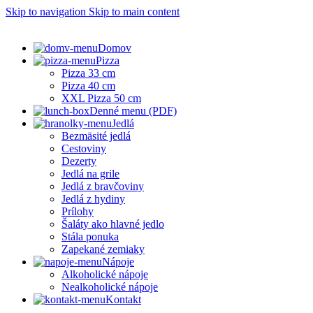
Skip to navigation
Skip to main content
Domov
Pizza
Pizza 33 cm
Pizza 40 cm
XXL Pizza 50 cm
Denné menu (PDF)
Jedlá
Bezmäsité jedlá
Cestoviny
Dezerty
Jedlá na grile
Jedlá z bravčoviny
Jedlá z hydiny
Prílohy
Šaláty ako hlavné jedlo
Stála ponuka
Zapekané zemiaky
Nápoje
Alkoholické nápoje
Nealkoholické nápoje
Kontakt