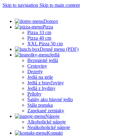
Skip to navigation
Skip to main content
Domov
Pizza
Pizza 33 cm
Pizza 40 cm
XXL Pizza 50 cm
Denné menu (PDF)
Jedlá
Bezmäsité jedlá
Cestoviny
Dezerty
Jedlá na grile
Jedlá z bravčoviny
Jedlá z hydiny
Prílohy
Šaláty ako hlavné jedlo
Stála ponuka
Zapekané zemiaky
Nápoje
Alkoholické nápoje
Nealkoholické nápoje
Kontakt