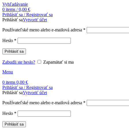
Vyhľadávanie
0
items
/
0,00
€
Prihlásiť sa / Registrovať sa
Prihlásiť sa
Vytvoriť účet
Povinné
Používateľské meno alebo e-mailová adresa
*
Povinné
Heslo
*
Prihlásiť sa
Zabudli ste heslo?
Zapamätať si ma
Menu
0
items
0,00
€
Prihlásiť sa / Registrovať sa
Prihlásiť sa
Vytvoriť účet
Povinné
Používateľské meno alebo e-mailová adresa
*
Povinné
Heslo
*
Prihlásiť sa