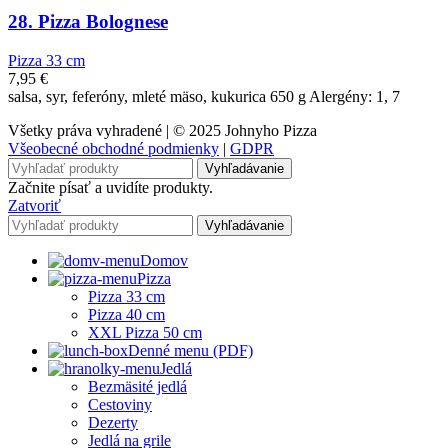
28. Pizza Bolognese
Pizza 33 cm
7,95
€
salsa, syr, feferóny, mleté mäso, kukurica 650 g Alergény: 1, 7
Všetky práva vyhradené | © 2025 Johnyho Pizza
Všeobecné obchodné podmienky
|
GDPR
Vyhľadávanie
Začnite písať a uvidíte produkty.
Zatvoriť
Vyhľadávanie
Domov
Pizza
Pizza 33 cm
Pizza 40 cm
XXL Pizza 50 cm
Denné menu (PDF)
Jedlá
Bezmäsité jedlá
Cestoviny
Dezerty
Jedlá na grile