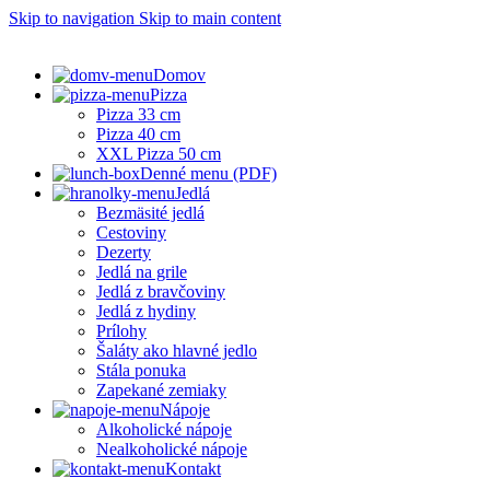
Skip to navigation
Skip to main content
Domov
Pizza
Pizza 33 cm
Pizza 40 cm
XXL Pizza 50 cm
Denné menu (PDF)
Jedlá
Bezmäsité jedlá
Cestoviny
Dezerty
Jedlá na grile
Jedlá z bravčoviny
Jedlá z hydiny
Prílohy
Šaláty ako hlavné jedlo
Stála ponuka
Zapekané zemiaky
Nápoje
Alkoholické nápoje
Nealkoholické nápoje
Kontakt