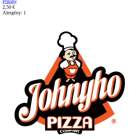
Prílohy
2,50
€
Alergény: 1