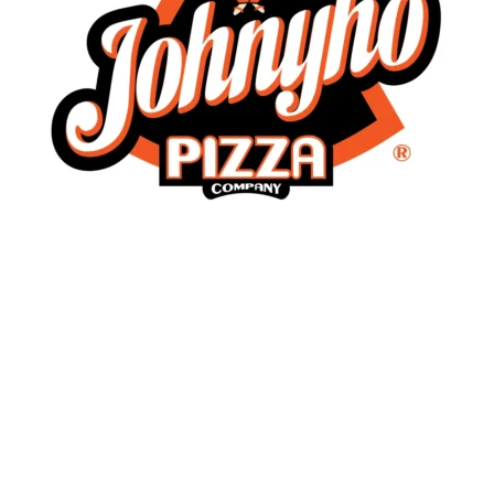
05. Varené zemiaky 200 g
Prílohy
1,50
€
Alergény: 1